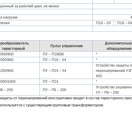
енный за рабочий цикл, не менее
а нагрузке
вления
П18 – 03
П18 – 04
реобразователь
Дополнительн
Пульт управления
тиристорный
оборудование
2000/900
ПУ – П18БМ
*
2000/960
ПУ – П18 – 04
*
Устройство защиты о
1200/960
ПУ – П24 – 54
перенапряжений УЗП
450
1000/1000
ПУ – П24
*
Устройство управле
П6 – 200
ПУ – П6 – 200
УУ – П6 – 200
 защиты от перенапряжений конструктивно входят в состав тиристорного пре
 используется с существующим групповым трансформатором.