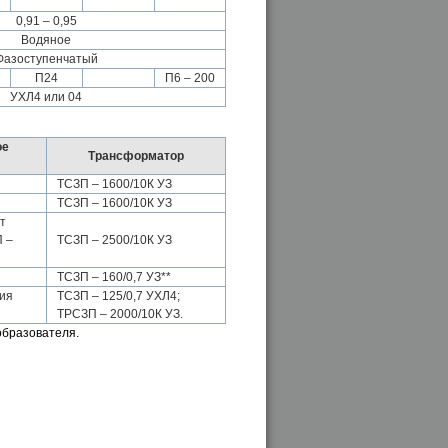
0,91 – 0,95
Водяное
Фазоступенчатый
П24
П6 – 200
УХЛ4 или 04
ое
Трансформатор
ТСЗП – 1600/10К УЗ
ТСЗП – 1600/10К УЗ
т
 –
ТСЗП – 2500/10К УЗ
ТСЗП – 160/0,7 УЗ**
ния
ТСЗП – 125/0,7 УХЛ4;
ТРСЗП – 2000/10К УЗ.
образователя.