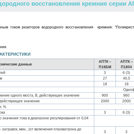
дородного восстановления кремния серии А
ным током реакторов водородного восстановления кремния: "Поликриста
ния.
АКТЕРИСТИКИ
АПТК –
АПТК –
хнические данные
П18БМ
П1804
лей
3
6 (3)
 м
27
40,5
18
18
Одноф
ние одного моста, В, действующее значение
900
960
 действующее значение
2000
2000
я, %
ока
3
6 (3)
 значения тока в диапазоне регулирования от 0,04
 затравок, мин., (от включения плазматрона до
3
3