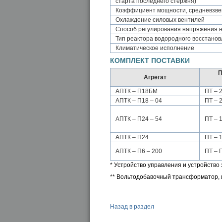
старта последнего стержня)
Коэффициент мощности, средневзвеш
Охлаждение силовых вентилей
Способ регулирования напряжения н
Тип реактора водородного восстано
Климатическое исполнение
КОМПЛЕКТ ПОСТАВКИ
П
Агрегат
АПТК – П18БМ
ПТ – 
АПТК – П18 – 04
ПТ – 
АПТК – П24 – 54
ПТ – 
АПТК – П24
ПТ – 
АПТК – П6 – 200
ПТ – 
* Устройство управления и устройство
** Вольтодобавочный трансформатор,
Назад в раздел