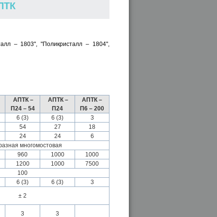
ПТК
лл – 1803", "Поликристалл – 1804",
АПТК –
АПТК –
АПТК –
П24 – 54
П24
П6 – 200
6 (3)
6 (3)
3
54
27
18
24
24
6
азная многомостовая
960
1000
1000
1200
1000
7500
100
6 (3)
6 (3)
3
± 2
3
3