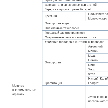
Привода постоянного тока
Возбудители синхронных двигателей
Зарядка аккумуляторных батарей
Поликристалл
Кремний
Монокристалл
Электролиз воды
Плазменные технологии
Городской электротранспорт
Оперативные цепи постоянного тока
Удаление гололеда с контактных проводов
Алюминий
Магний
Медь
Никель
Электролиз
Цинк
Хлор
Фтор
Натрий, Кали
Графитация
Графит
Мощные
выпрямительные
агрегаты
Дуговые печи
постоянного т